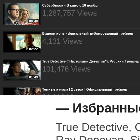
Субурбикон - В кино с 16 ноября
1,287,757 Views
00:40
Видели ночь - финальный дублированный трейлер
4,131 Views
02:22
True Detective ("Настоящий Детектив"), Русский Трейлер
101,476 Views
01:49
Темные начала | 2 сезон | Официальный трейлер
91,018 Views
— Избранны
02:27
Премьера дублированного трейлера "ВОЙНА"
4,206 Views
True Detective, C
01:54