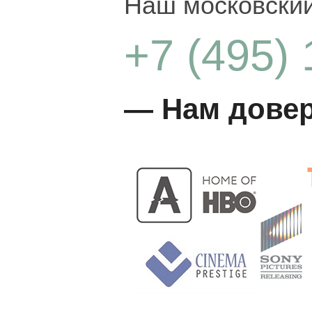
Наш московский
трейлер Безумная свадьба (русский язык)
93,808 Views
+7 (495)
01:57
Теорема Зеро (русский язык)
52,976 Views
— Нам дове
02:25
На грани дублированный трейлер
69,233 Views
01:43
Нокаут дублированный трейлер
31,009 Views
02:21
Нокаут второй дублированный трейлер
52,438 Views
01:20