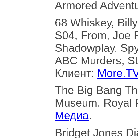
Armored Adventu
Рэй Донован: Фильм | Трейлер | Амедиатека (2022)
23,759 Views
68 Whiskey, Bill
01:45
S04, From, Joe Pi
Месье Спейд | Трейлер | Амедиатека (2024)
132,893 Views
Shadowplay, Spy 
01:53
ABC Murders, St
Мейр из Исттауна | Русский трейлер | Амедиатека (2021)
422,075 Views
Клиент:
More.T
02:39
The Big Bang Th
Позолоченный век | Портрет эпохи | Амедиатека (2023)
9,874 Views
Museum, Royal P
03:20
Медиа
.
Миллиарды | Финальный сезон | Амедиатека
16,345 Views
Bridget Jones Di
01:13